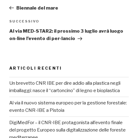
articoli
precedente:
Biennale del mare
SUCCESSIVO
Articolo
successivo
Al via MED-STAR2: il prossimo 3 luglio avrà luogo
on-line l’evento di per-lancio
ARTICOLI RECENTI
Un brevetto CNR IBE per dire addio alla plastica negli
imballaggi: nasce il “cartoncino” di legno e bioplastica
Al via il nuovo sistema europeo per la gestione forestale:
evento CNR-IBE a Pistoia
DigiMedFor – il CNR‑IBE protagonista all’evento finale
del progetto Europeo sulla digitalizzazione delle foreste
mediterranee