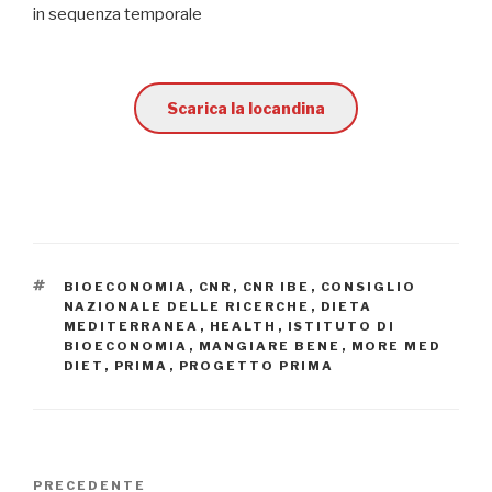
in sequenza temporale
Scarica la locandina
TAG
BIOECONOMIA
,
CNR
,
CNR IBE
,
CONSIGLIO
NAZIONALE DELLE RICERCHE
,
DIETA
MEDITERRANEA
,
HEALTH
,
ISTITUTO DI
BIOECONOMIA
,
MANGIARE BENE
,
MORE MED
DIET
,
PRIMA
,
PROGETTO PRIMA
Navigazione
PRECEDENTE
Articolo