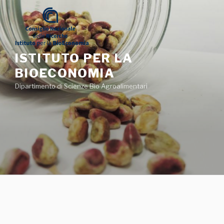
Salta
al
contenuto
ISTITUTO PER LA
BIOECONOMIA
Dipartimento di Scienze Bio Agroalimentari