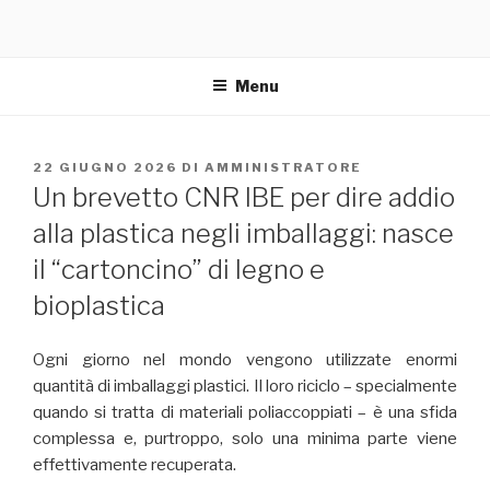
Menu
PUBBLICATO
22 GIUGNO 2026
DI
AMMINISTRATORE
IL
Un brevetto CNR IBE per dire addio
alla plastica negli imballaggi: nasce
il “cartoncino” di legno e
bioplastica
Ogni giorno nel mondo vengono utilizzate enormi
quantità di imballaggi plastici. Il loro riciclo – specialmente
quando si tratta di materiali poliaccoppiati – è una sfida
complessa e, purtroppo, solo una minima parte viene
effettivamente recuperata.