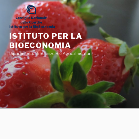
Salta
al
contenuto
ISTITUTO PER LA
BIOECONOMIA
Dipartimento di Scienze Bio Agroalimentari