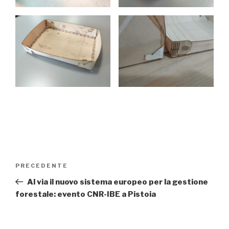
Navigazione
PRECEDENTE
Articolo
articoli
precedente:
Al via il nuovo sistema europeo per la gestione
forestale: evento CNR-IBE a Pistoia