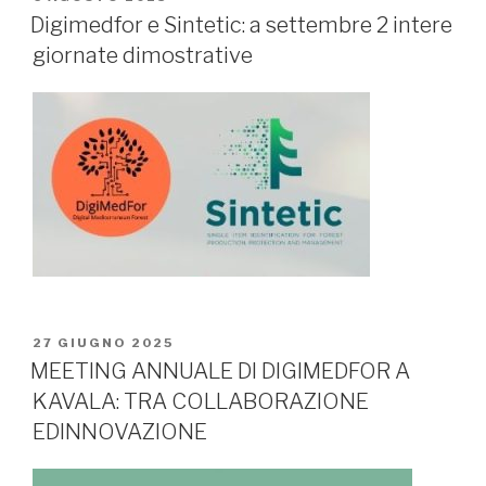
IL
Digimedfor e Sintetic: a settembre 2 intere
giornate dimostrative
PUBBLICATO
27 GIUGNO 2025
IL
MEETING ANNUALE DI DIGIMEDFOR A
KAVALA: TRA COLLABORAZIONE
EDINNOVAZIONE