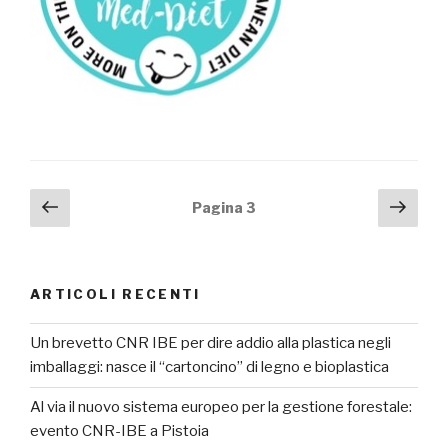
Navigazione
Pagina
Pagi
Pagina
3
precedente
succ
articoli
ARTICOLI RECENTI
Un brevetto CNR IBE per dire addio alla plastica negli
imballaggi: nasce il “cartoncino” di legno e bioplastica
Al via il nuovo sistema europeo per la gestione forestale:
evento CNR-IBE a Pistoia