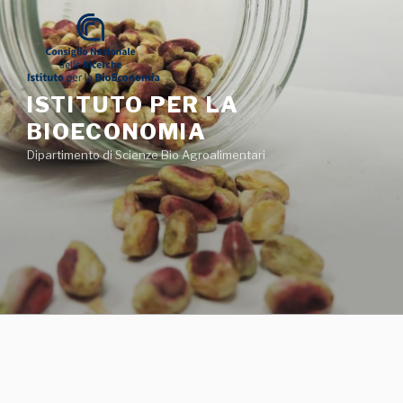
Salta
al
contenuto
ISTITUTO PER LA
BIOECONOMIA
Dipartimento di Scienze Bio Agroalimentari