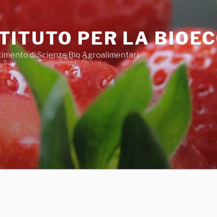
STITUTO PER LA BIOE
timento di Scienze Bio Agroalimentari