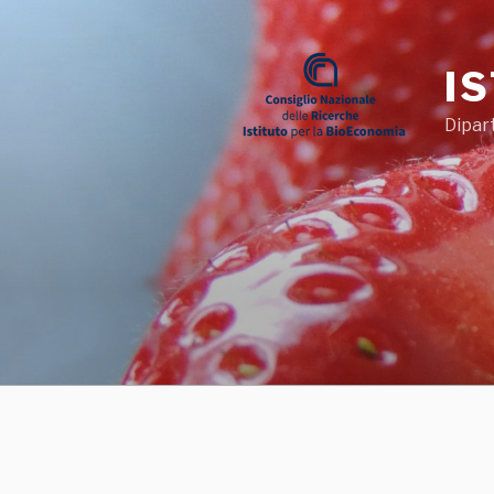
Salta
al
contenuto
I
Dipar