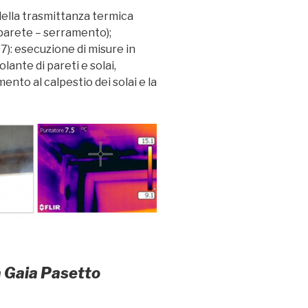
ella trasmittanza termica
. parete – serramento);
97): esecuzione di misure in
ante di pareti e solai,
mento al calpestio dei solai e la
a Gaia Pasetto