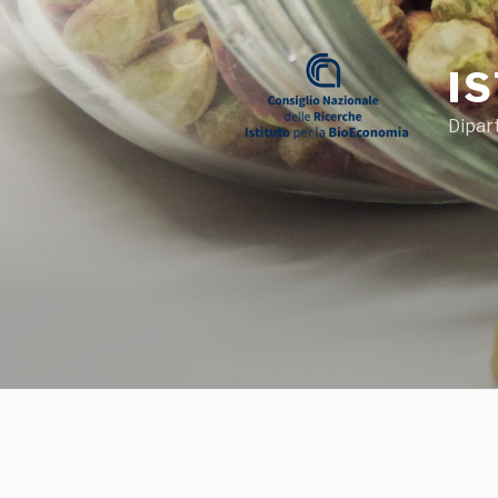
Salta
al
contenuto
I
Dipar