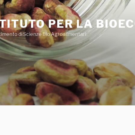
STITUTO PER LA BIOE
timento di Scienze Bio Agroalimentari