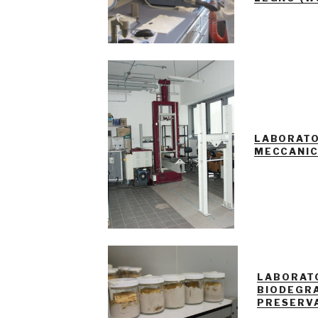
LABORATO
MECCANI
LABORATO
BIODEGR
PRESERV