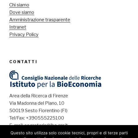
Chi siamo
Dove siamo
Amministrazione trasparente
Intranet
Privacy Policy
CONTATTI
Area della Ricerca di Firenze
Via Madonna del Piano, 10
50019 Sesto Fiorentino (FI)
Tel/Fax: +390555225100
E-mail: segreteria@ibe.cnr.it
PEC: protocollo.ibe@pec.cnr.it
Questo sito utilizza solo cookie tecnici, propri e di terze parti