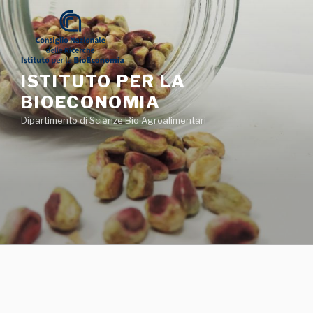
Salta
al
contenuto
ISTITUTO PER LA
BIOECONOMIA
Dipartimento di Scienze Bio Agroalimentari