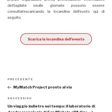
dettagliate seulle giornate possono essere
consultatescaricando la locandina dell’eveto qui di
seguito.
Scarica la locandina dell’evento
Navigazione
PRECEDENTE
Articolo
articoli
precedente:
MyMatch Project pronto al via
SUCCESSIVO
Articolo
successivo
Un viaggio indietro nel tempo: il laboratorio di