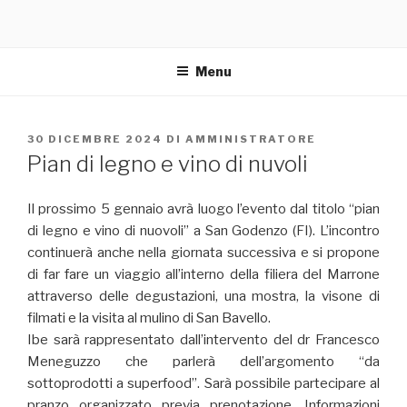
Menu
PUBBLICATO
30 DICEMBRE 2024
DI
AMMINISTRATORE
IL
Pian di legno e vino di nuvoli
Il prossimo 5 gennaio avrà luogo l’evento dal titolo “pian
di legno e vino di nuovoli” a San Godenzo (FI). L’incontro
continuerà anche nella giornata successiva e si propone
di far fare un viaggio all’interno della filiera del Marrone
attraverso delle degustazioni, una mostra, la visone di
filmati e la visita al mulino di San Bavello.
Ibe sarà rappresentato dall’intervento del dr Francesco
Meneguzzo che parlerà dell’argomento “da
sottoprodotti a superfood”. Sarà possibile partecipare al
pranzo organizzato previa prenotazione. Informazioni