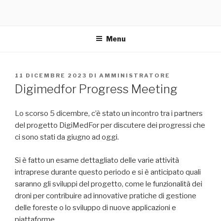
Menu
PUBBLICATO
11 DICEMBRE 2023
DI
AMMINISTRATORE
IL
Digimedfor Progress Meeting
Lo scorso 5 dicembre, c’è stato un incontro tra i partners
del progetto DigiMedFor per discutere dei progressi che
ci sono stati da giugno ad oggi.
Si è fatto un esame dettagliato delle varie attività
intraprese durante questo periodo e si è anticipato quali
saranno gli sviluppi del progetto, come le funzionalità dei
droni per contribuire ad innovative pratiche di gestione
delle foreste o lo sviluppo di nuove applicazioni e
piattaforme.