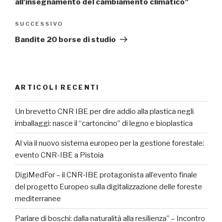
all’insegnamento del cambiamento climatico”
SUCCESSIVO
Articolo
successivo
Bandite 20 borse di studio
ARTICOLI RECENTI
Un brevetto CNR IBE per dire addio alla plastica negli
imballaggi: nasce il “cartoncino” di legno e bioplastica
Al via il nuovo sistema europeo per la gestione forestale:
evento CNR-IBE a Pistoia
DigiMedFor – il CNR‑IBE protagonista all’evento finale
del progetto Europeo sulla digitalizzazione delle foreste
mediterranee
Parlare di boschi: dalla naturalità alla resilienza” – Incontro