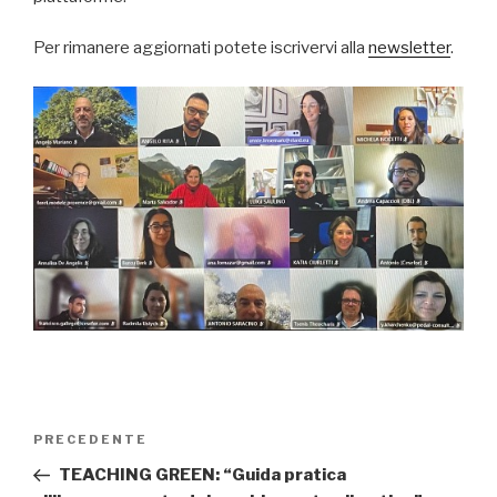
Per rimanere aggiornati potete iscrivervi alla
newsletter
.
Navigazione
PRECEDENTE
Articolo
articoli
precedente:
TEACHING GREEN: “Guida pratica