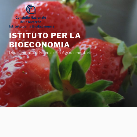
Salta
al
contenuto
ISTITUTO PER LA
BIOECONOMIA
Dipartimento di Scienze Bio Agroalimentari