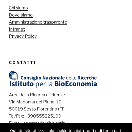
Chi siamo
Dove siamo
Amministrazione trasparente
Intranet
Privacy Policy
CONTATTI
Area della Ricerca di Firenze
Via Madonna del Piano, 10
50019 Sesto Fiorentino (FI)
Tel/Fax: +390555225100
E-mail: segreteria@ibe.cnr.it
PEC: protocollo.ibe@pec.cnr.it
Questo sito utilizza solo cookie tecnici, propri e di terze parti