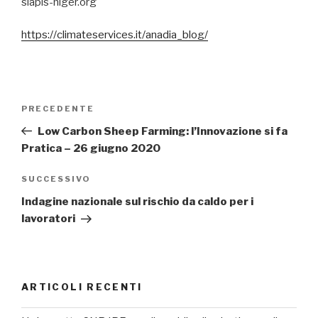
slapis-niger.org
https://climateservices.it/anadia_blog/
Navigazione
PRECEDENTE
Articolo
articoli
precedente:
Low Carbon Sheep Farming: l’Innovazione si fa
Pratica – 26 giugno 2020
SUCCESSIVO
Articolo
successivo
Indagine nazionale sul rischio da caldo per i
lavoratori
ARTICOLI RECENTI