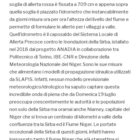
soglia di allerta rossa è fissata a 709 cm e appena sopra
quella soglia è piazzato l’idrometro che instancabilmente
da giorni misura ora per ora l’altezza del livello del fiume e
permette di formulare le allerte per i villaggi a valle.
Quell’idrometro è il caposaldo del Sistema Locale di
Allerta Precoce contro le Inondazioni della Sirba, istallato
nel 2018 dal progetto ANADIA in collaborazione tra
Politecnico di Torino, IBE-CNR e Direzione della
Meteorologia Nazionale del Niger. Sono le sue misure
che alimentano i modelli di propagazione idraulica utilizzati
da SLAPIS. Infatti, nessun modello previsionale
meteorologico/idrologico ha saputo captare questa
incredibile onda di piena che da Domenica 19 luglio
preoccupa crescentemente le autorità e le popolazioni
non solo della Sirba ma oramai anche Niamey, capitale del
Niger che si trova un centinaio di kilometri a valle della
confluenza tra la Sirba ed il Fiume Niger. Le portate
eccezionali della Sirba di questi giorni, infatti hanno
ingrossato tanto il fiume Niger che già stamattina si