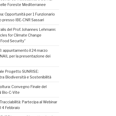
nelle Foreste Mediterranee
na: Opportunità per 1 Funzionario
o presso IBE-CNR Sassari
alis del Prof. Johannes Lehmann:
ircles for Climate Change
 Food Security”
0: appuntamento il 24 marzo
INAIL per la presentazione dei
le Progetto SUNRISE:
tra Biodiversità e Sostenibilità
coltura: Convegno Finale del
 Bio-C-Vite
racciabilità: Partecipa al Webinar
l 4 Febbraio