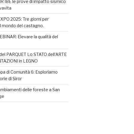
NR IBE le prove di impatto sismico
lvavita
O 2025: Tre giorni per
l mondo del castagno.
INAR: Elevare la qualità del
el PARQUET Lo STATO dell’ARTE
NTAZIONI in LEGNO
pa di Comunità 6: Esploriamo
ie di Siror
mbiamenti delle foreste a San
ige