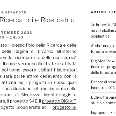
ARTICOLI R
INISTRATORE
icercatori e Ricercatrici
Un brevetto CN
negli imballagg
TTEMBRE 2023
bioplastica
30 – 14:00
so il plesso Polo della Ricerca e delle
Al via il nuov
della Regina di Livorno all’interno
forestale: eve
pea dei ricercatori e delle ricercatrici”
DigiMedFor – i
l quale verranno illustrate le attività
finale del prog
 potranno essere visitati i laboratori
delle foreste
be sarà parte attiva dell’evento con la
Parlare di bosch
attività ed i progetti in corso quali
Incontro al C
’individuazione e il tracciamento delle
Sistemi di Sicurezza, Monitoraggio e
L’Olivo tra pas
e, il progetto S4E, il
progetto DIGIVIT
,
studio e confr
ogetto Biodiversità ed il
progetto B-
Ingegneria For