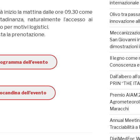
internazional
rà inizio la mattina dalle ore 09.30 come
Olivo tra passa
tadinanza, naturalmente l’accesso ai
innovazione all
 per motivi logistici.
Meccanizzazion
esta la prenotazione.
San Giovanni in
dimostrazioni 
Il legno come m
programma dell’evento
Conoscenza e
Dall’albero all
PRIN “THE IT
locandina dell’evento
Premio AIAM 2
Agrometeorolo
Maracchi
Annual Meetin
Tracciabilità a
DigiMedFor: We