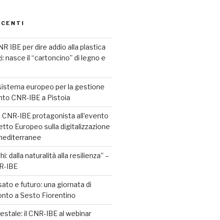
ECENTI
R IBE per dire addio alla plastica
i: nasce il “cartoncino” di legno e
o sistema europeo per la gestione
nto CNR-IBE a Pistoia
l CNR‑IBE protagonista all’evento
etto Europeo sulla digitalizzazione
 mediterranee
i: dalla naturalità alla resilienza” –
NR-IBE
sato e futuro: una giornata di
onto a Sesto Fiorentino
estale: il CNR-IBE al webinar