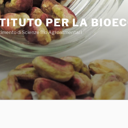
STITUTO PER LA BIOE
timento di Scienze Bio Agroalimentari