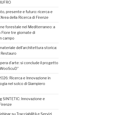
e IUFRO
to, presente e futuro: ricerca e
’Area della Ricerca di Firenze
e forestale nel Mediterraneo: a
 Fiore tre giornate di
in campo
ateriale dell’architettura storica:
 Restauro
’opera d’arte: si conclude il progetto
AWooScuD”
026: Ricerca e Innovazione in
gia nel solco di Giampiero
g SINTETIC: Innovazione e
 Firenze
binar su Tracciabilità e Servizi