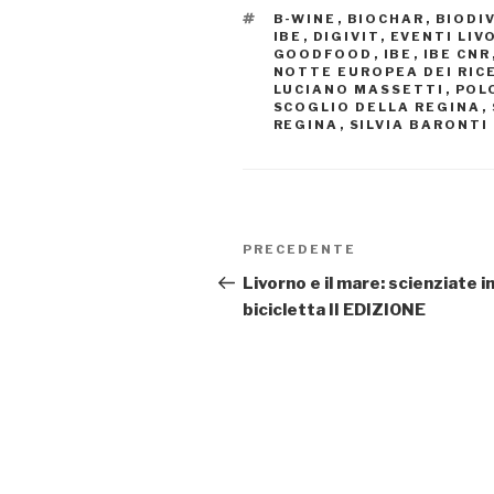
TAG
B-WINE
,
BIOCHAR
,
BIODI
IBE
,
DIGIVIT
,
EVENTI LIV
GOODFOOD
,
IBE
,
IBE CNR
NOTTE EUROPEA DEI RICE
LUCIANO MASSETTI
,
POL
SCOGLIO DELLA REGINA
,
REGINA
,
SILVIA BARONTI
Navigazione
PRECEDENTE
Articolo
articoli
precedente:
Livorno e il mare: scienziate i
bicicletta II EDIZIONE