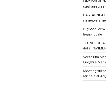
LifeShell: al C
sugli arredi sa
CASTAGNEA EXP
immergersi ne
DigiMedFor WEB
legno locale
TECNOLOGIA d
delle PAVIME
Verso una Map
Luoghi e Memor
Meeting sui ca
Michele all’Ad