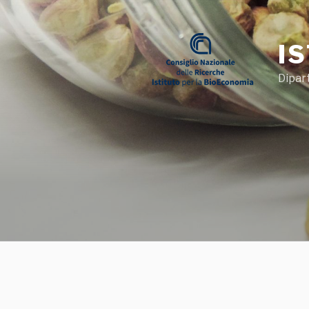
Salta
al
contenuto
I
Dipar