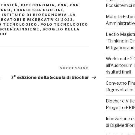
Ecosistemici 
VERSITÀ
,
BIOECONOMIA
,
CNR
,
CNR
ORNO
,
FRANCESCA UGOLINI
,
,
ISTITUTO DI BIOECONOMIA
,
LA
Mobilità Ester
RCATORI E RICERCATRICI 2023
,
Amministrativ
O TECNOLOGICO
,
POLO TECNOLOGICO
SCIENZAINSIEME
,
SCOGLIO DELLA
Lectio Magistr
 IBE
“Thinking in C
Mitigation and
Worklimate 2.
all’Auditorium 
SUCCESSIVO
Articolo
risultati finali
successivo
n
7° edizione della Scuola di Biochar
Convegno Fina
l’Agrovoltaico 
Biochar e Viti
Progetto PRIN
Innovazione e T
di DigiMedFor i